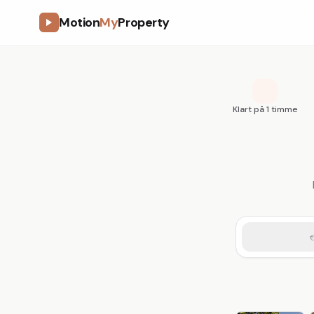
Motion
My
Property
Klart på 1 timme