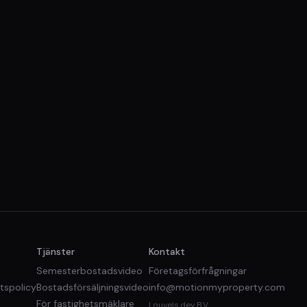
t
Tjänster
Kontakt
Semesterbostadsvideo
Företagsförfrågningar
etspolicy
Bostadsförsäljningsvideo
info@motionmyproperty.com
För fastighetsmäklare
Louvels.dev B.V.