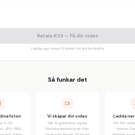
Betala €29 — Få din video
Ladda upp minst 5 bilder för att fortsätta
Så funkar det
dina foton
Vi skapar din video
Ladda ner
pp 5-20
Vår AI genererar mjuka
Din HD-video
on. JPG, PNG
filmiska animationer från
timme. Del
dra och släpp
varje foto, lägger till musik
annons, socia