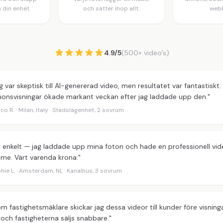
n din enhet.
och sätter ihop allt.
webb
4.9/5
(500+ video's)
g var skeptisk till AI-genererad video, men resultatet var fantastiskt.
onsvisningar ökade markant veckan efter jag laddade upp den."
co R. · Milan, Italy · Stadslägenhet, 2 sovrum
 enkelt — jag laddade upp mina foton och hade en professionell vi
me. Värt varenda krona."
hie L. · Amsterdam, NL · Kanalhus, 3 sovrum
m fastighetsmäklare skickar jag dessa videor till kunder före visning
 och fastigheterna säljs snabbare."