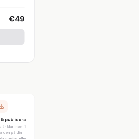
€49
 & publicera
 är klar inom 1
a den på din
la medier eller