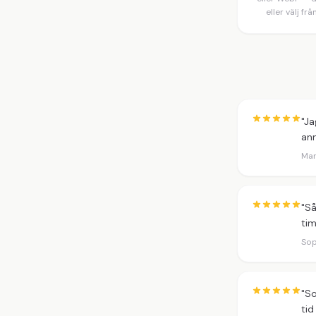
eller välj frå
"Ja
ann
Mar
"Så
tim
Sop
"So
tid