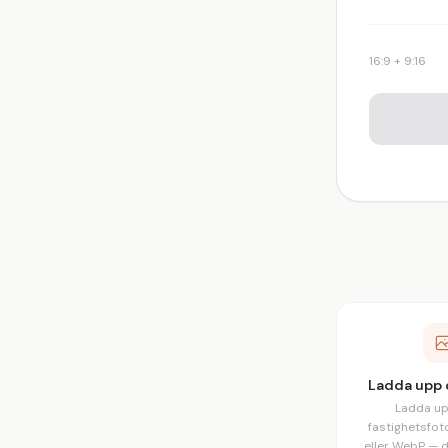
16:9 + 9:16
Ladda upp 
Ladda u
fastighetsfot
eller WebP — 