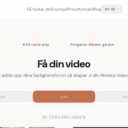
Så funkar det
Exempel
Priser
Kontakt
Blog
SV-SE
€49 vaste prijs
Pengarna-tillbaka-garanti
Få din video
Ladda upp dina fastighetsfoton så skapar vi din filmiska video
€29
€49
€2
SE FÖRVANDLINGEN