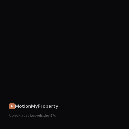
MotionMyProperty
Utvecklat av
Louvels.dev B.V.