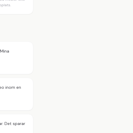
plats.
 Mina
deo inom en
ar. Det sparar