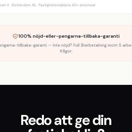
oen V. · Rotterdam, NL · Fastighetsmäklare, 40+ annonser
100% nöjd-eller-pengarna-tillbaka-garanti
ngarna-tillbaka-garanti — inte nöjd? Full återbetalning inom 5 arbe
frågor.
Redo att ge din