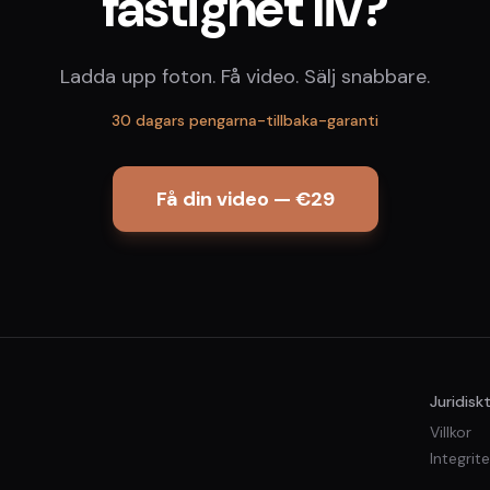
fastighet liv?
Ladda upp foton. Få video. Sälj snabbare.
30 dagars pengarna-tillbaka-garanti
Få din video — €29
Juridisk
Villkor
Integrit