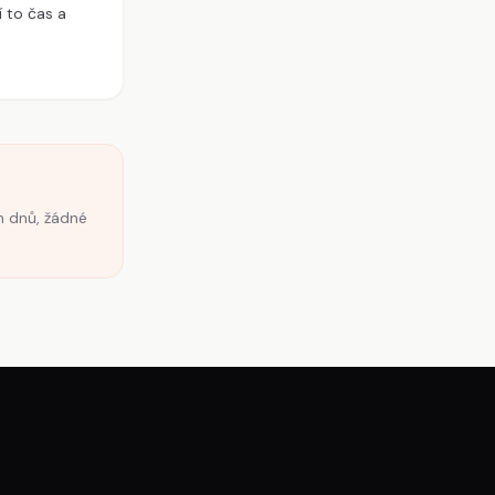
í to čas a
h dnů, žádné