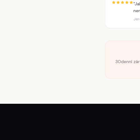
"Ja
nem
Jer
30denní zár