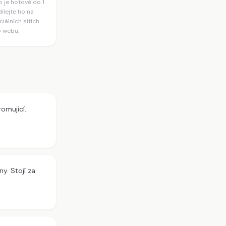
 je hotové do 1
ílejte ho na
ciálních sítích
 webu.
omující.
y. Stojí za