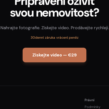
Připraveni oživit
svou nemovitost?
Nahrajte fotografie. Získejte video. Prodávejte rychleji.
30denní záruka vrácení peněz
Získejte video — €29
Právní
Podmínky