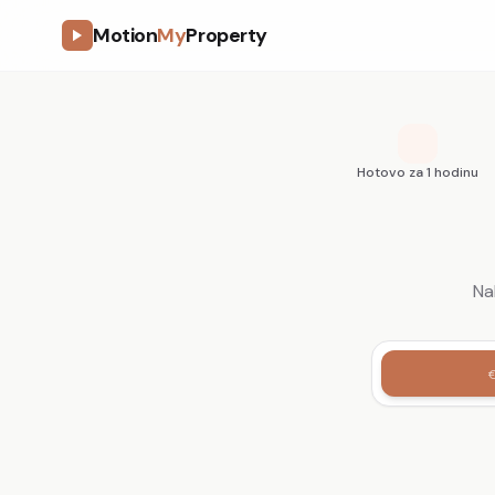
Motion
My
Property
Hotovo za 1 hodinu
Na