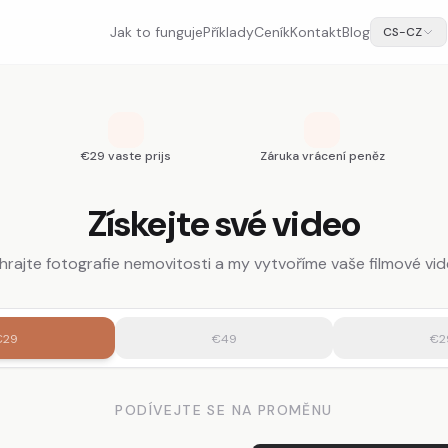
Jak to funguje
Příklady
Ceník
Kontakt
Blog
CS-CZ
€29 vaste prijs
Záruka vrácení peněz
Získejte své video
hrajte fotografie nemovitosti a my vytvoříme vaše filmové vid
€29
€49
€2
PODÍVEJTE SE NA PROMĚNU