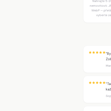
Nahrajte 5-2
nemovitosti. 
WebP — přet
vyberte ze
"By
Zob
Mar
"Ta
kaž
Sop