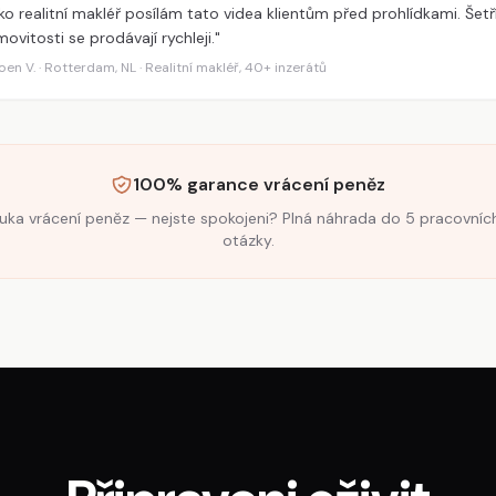
ko realitní makléř posílám tato videa klientům před prohlídkami. Šetř
ovitosti se prodávají rychleji."
oen V. · Rotterdam, NL · Realitní makléř, 40+ inzerátů
100% garance vrácení peněz
uka vrácení peněz — nejste spokojeni? Plná náhrada do 5 pracovníc
otázky.