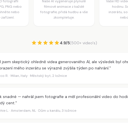
0 fotografií
Naše AI vygeneruje plynulé
Vaše HD video
JPG, PNG nebo
filmové animace z každé
hodinu. Sd
áhněte nebo
fotografie, přidá hudbu a vše
inzerátu, so
 zařízení.
zkompletuje.
nebo
4.9/5
(500+ video's)
l jsem skeptický ohledně videa generovaného AI, ale výsledek byl ohr
razení mého inzerátu se výrazně zvýšila týden po nahrání."
co R. · Milan, Italy · Městský byt, 2 ložnice
k snadné — nahrál jsem fotografie a měl profesionální video do hodin
dý cent."
hie L. · Amsterdam, NL · Dům u kanálu, 3 ložnice