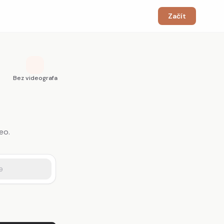
Začít
Bez videografa
eo.
9