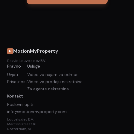
MotionMyProperty
Razvio
Louvels.dev B.V.
Pravno
Usluge
Uvjeti
Video za najam za odmor
Privatnost
Video za prodaju nekretnine
Za agente nekretnina
Kontakt
Poslovni upiti
info@motionmyproperty.com
Louvels.dev B.V.
Marconistraat 16
Rotterdam, NL