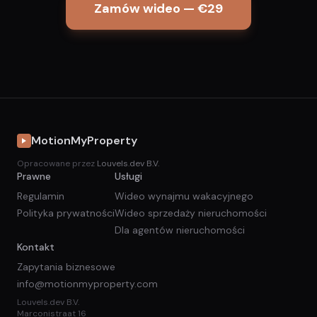
Zamów wideo — €29
MotionMyProperty
Opracowane przez
Louvels.dev B.V.
Prawne
Usługi
Regulamin
Wideo wynajmu wakacyjnego
Polityka prywatności
Wideo sprzedaży nieruchomości
Dla agentów nieruchomości
Kontakt
Zapytania biznesowe
info@motionmyproperty.com
Louvels.dev B.V.
Marconistraat 16