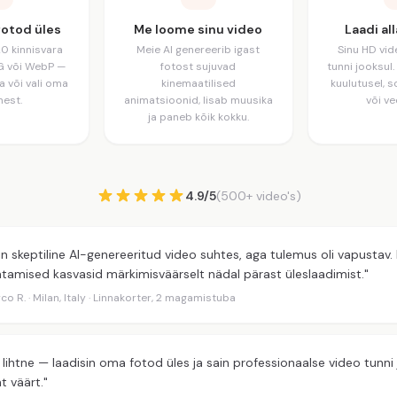
fotod üles
Me loome sinu video
Laadi all
20 kinnisvara
Meie AI genereerib igast
Sinu HD vid
NG või WebP —
fotost sujuvad
tunni jooksul
ta või vali oma
kinemaatilised
kuulutusel, 
est.
animatsioonid, lisab muusika
või ve
ja paneb kõik kokku.
4.9/5
(500+ video's)
in skeptiline AI-genereeritud video suhtes, aga tulemus oli vapustav
tamised kasvasid märkimisväärselt nädal pärast üleslaadimist."
co R. · Milan, Italy · Linnakorter, 2 magamistuba
i lihtne — laadisin oma fotod üles ja sain professionaalse video tunni 
t väärt."