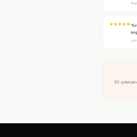
Sop
"Ki
aeg
Jer
30-päevane 