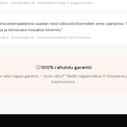
hie L. · Amsterdam, NL · Kanaliäärne maja, 3 magamistuba
nnisvaramaaklerina saadan neid videosid klientidele enne vaatamisi.
a ja kinnisvara müüakse kiiremini."
oen V. · Rotterdam, NL · Kinnisvaramaakler, 40+ kuulutust
100% rahulolu garantii
raha tagasi garantii — pole rahul? Täielik tagasimakse 5 tööpäeva j
küsimusteta.