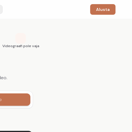
Alusta
Videograafi pole vaja
deo.
9