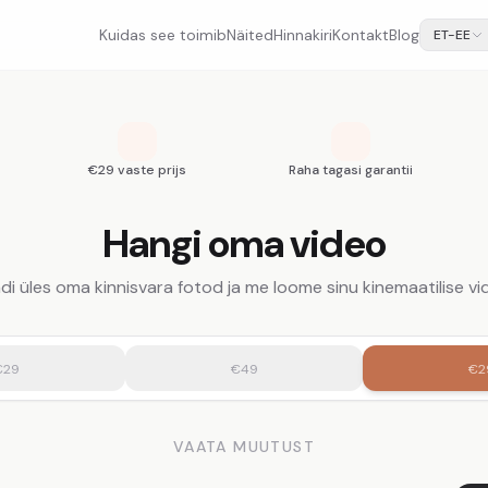
Kuidas see toimib
Näited
Hinnakiri
Kontakt
Blog
ET-EE
€29 vaste prijs
Raha tagasi garantii
Hangi oma video
di üles oma kinnisvara fotod ja me loome sinu kinemaatilise vi
€29
€49
€2
VAATA MUUTUST