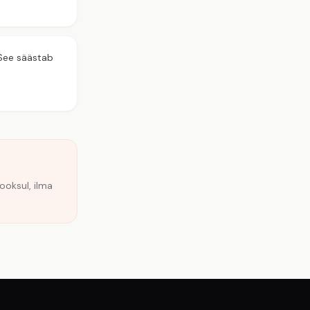
 See säästab
ooksul, ilma