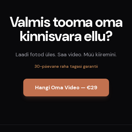
Valmis tooma oma
kinnisvara ellu?
Laadi fotod üles. Saa video. Müü kiiremini.
30-päevane raha tagasi garantii
Hangi Oma Video — €29