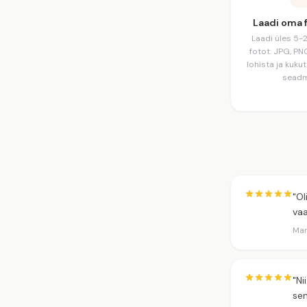
Laadi oma 
Laadi üles 5-
fotot. JPG, P
lohista ja kuku
seadm
"Ol
vaa
Mar
"Ni
sen