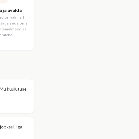
a ja avalda
eo on valmis 1
. Jaga seda oma
sotsiaalmeedias
ebilehel.
. Mu kuulutuse
jooksul. Iga