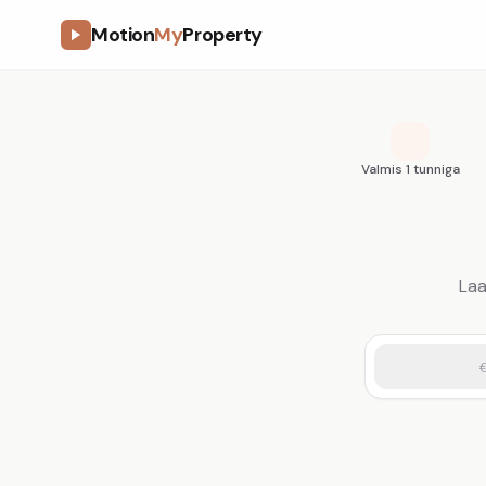
Motion
My
Property
Valmis 1 tunniga
Laa