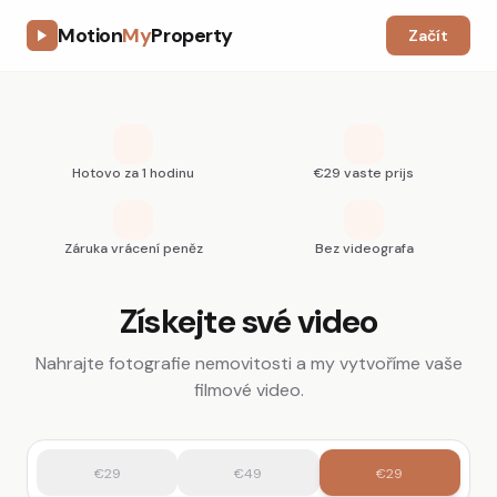
Motion
My
Property
Začít
Hotovo za 1 hodinu
€29 vaste prijs
Záruka vrácení peněz
Bez videografa
Získejte své video
Nahrajte fotografie nemovitosti a my vytvoříme vaše
filmové video.
€29
€49
€29