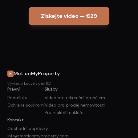
Získejte video — €29
MotionMyProperty
Vyvinuto
Louvels.dev B.V.
Právní
Služby
Podmínky
Video pro rekreační pronájem
Ochrana soukromí
Video pro prodej nemovitosti
Pro realitní makléře
Kontakt
Obchodní poptávky
info@motionmyproperty.com