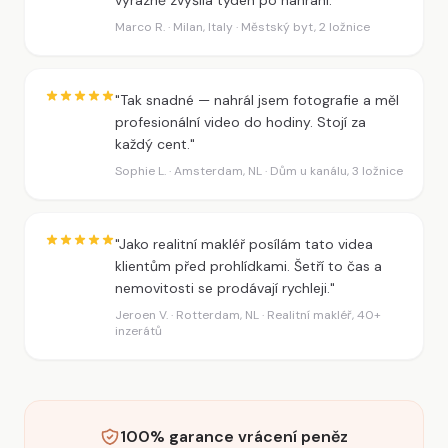
Marco R. · Milan, Italy · Městský byt, 2 ložnice
"Tak snadné — nahrál jsem fotografie a měl
profesionální video do hodiny. Stojí za
každý cent."
Sophie L. · Amsterdam, NL · Dům u kanálu, 3 ložnice
"Jako realitní makléř posílám tato videa
klientům před prohlídkami. Šetří to čas a
nemovitosti se prodávají rychleji."
Jeroen V. · Rotterdam, NL · Realitní makléř, 40+
inzerátů
100% garance vrácení peněz