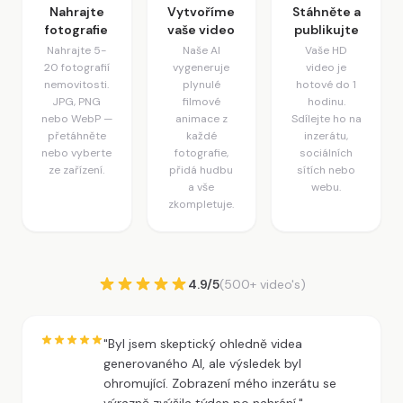
Nahrajte
Vytvoříme
Stáhněte a
fotografie
vaše video
publikujte
Nahrajte 5-
Naše AI
Vaše HD
20 fotografií
vygeneruje
video je
nemovitosti.
plynulé
hotové do 1
JPG, PNG
filmové
hodinu.
nebo WebP —
animace z
Sdílejte ho na
přetáhněte
každé
inzerátu,
nebo vyberte
fotografie,
sociálních
ze zařízení.
přidá hudbu
sítích nebo
a vše
webu.
zkompletuje.
4.9/5
(500+ video's)
"Byl jsem skeptický ohledně videa
generovaného AI, ale výsledek byl
ohromující. Zobrazení mého inzerátu se
výrazně zvýšila týden po nahrání."