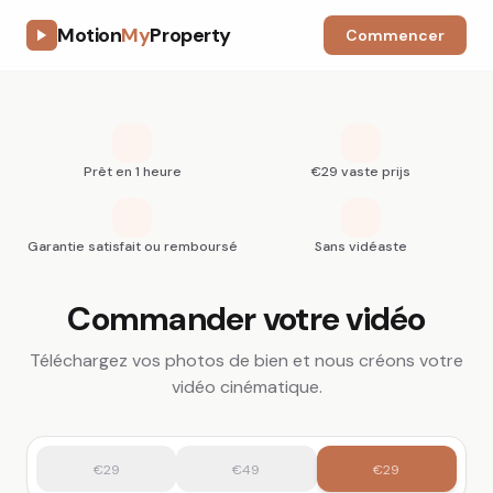
Motion
My
Property
Commencer
Prêt en 1 heure
€29 vaste prijs
Garantie satisfait ou remboursé
Sans vidéaste
Commander votre vidéo
Téléchargez vos photos de bien et nous créons votre
vidéo cinématique.
€29
€49
€29