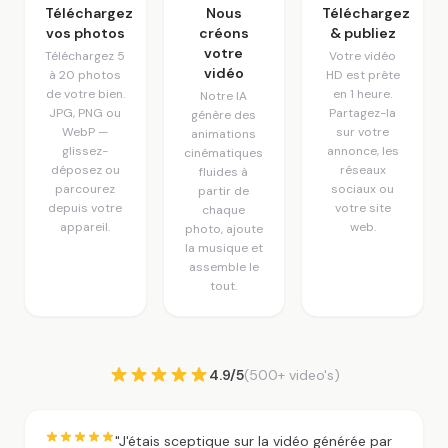
Téléchargez
Nous
Téléchargez
vos photos
créons
& publiez
votre
Téléchargez 5
Votre vidéo
vidéo
à 20 photos
HD est prête
de votre bien.
en 1 heure.
Notre IA
JPG, PNG ou
Partagez-la
génère des
WebP —
sur votre
animations
glissez-
annonce, les
cinématiques
déposez ou
réseaux
fluides à
parcourez
sociaux ou
partir de
depuis votre
votre site
chaque
appareil.
web.
photo, ajoute
la musique et
assemble le
tout.
4.9/5
(500+ video's)
"J'étais sceptique sur la vidéo générée par