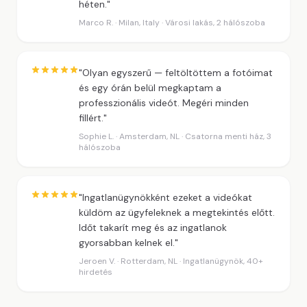
héten."
Marco R. · Milan, Italy · Városi lakás, 2 hálószoba
"Olyan egyszerű — feltöltöttem a fotóimat
és egy órán belül megkaptam a
professzionális videót. Megéri minden
fillért."
Sophie L. · Amsterdam, NL · Csatorna menti ház, 3
hálószoba
"Ingatlanügynökként ezeket a videókat
küldöm az ügyfeleknek a megtekintés előtt.
Időt takarít meg és az ingatlanok
gyorsabban kelnek el."
Jeroen V. · Rotterdam, NL · Ingatlanügynök, 40+
hirdetés