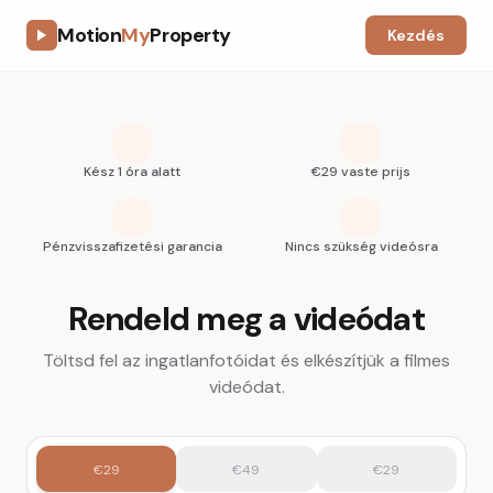
Motion
My
Property
Kezdés
Kész 1 óra alatt
€29 vaste prijs
Pénzvisszafizetési garancia
Nincs szükség videósra
Rendeld meg a videódat
Töltsd fel az ingatlanfotóidat és elkészítjük a filmes
videódat.
€29
€49
€29