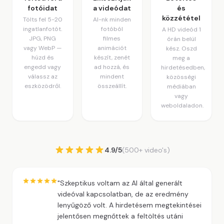
fotóidat
a videódat
és
közzététel
Tölts fel 5-20
AI-nk minden
ingatlanfotót.
fotóból
A HD videód 1
JPG, PNG
filmes
órán belül
vagy WebP —
animációt
kész. Oszd
húzd és
készít, zenét
meg a
engedd vagy
ad hozzá, és
hirdetésedben,
válassz az
mindent
közösségi
eszközödről.
összeállít.
médiában
vagy
weboldaladon.
4.9/5
(500+ video's)
"Szkeptikus voltam az AI által generált
videóval kapcsolatban, de az eredmény
lenyűgöző volt. A hirdetésem megtekintései
jelentősen megnőttek a feltöltés utáni