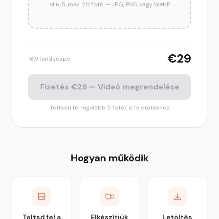
Min. 5, max. 20 fotó — JPG, PNG vagy WebP
€29
16:9 landscape
Fizetés €29 — Videó megrendelése
Töltsön fel legalább 5 fotót a folytatáshoz
Hogyan működik
Töltsd fel a
Elkészítjük
Letöltés