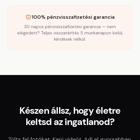
100% pénzvisszafizetési garancia
30 napos pénzvisszafizetési garancia — nem
elégedett? Teljes visszatérítés 5 munkanapon belül,
kérdések nélkül.
Készen állsz, hogy életre
keltsd az ingatlanod?
Tölts fel fotókat. Kapj videót. Adj el gyorsabban.