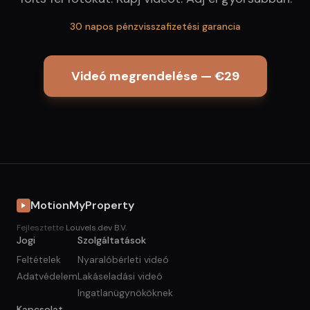
30 napos pénzvisszafizetési garancia
Videó megrendelése — €29
MotionMyProperty
Fejlesztette
Louvels.dev B.V.
Jogi
Szolgáltatások
Feltételek
Nyaralóbérleti videó
Adatvédelem
Lakáseladási videó
Ingatlanügynököknek
Kapcsolat