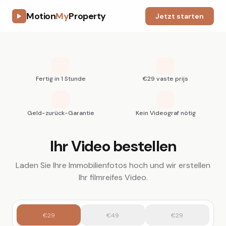
Motion
My
Property
Jetzt starten
Fertig in 1 Stunde
€29 vaste prijs
Geld-zurück-Garantie
Kein Videograf nötig
Ihr Video bestellen
Laden Sie Ihre Immobilienfotos hoch und wir erstellen
Ihr filmreifes Video.
€29
€49
€29