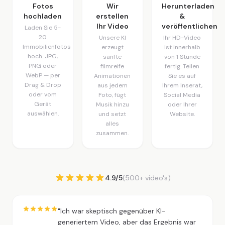
Fotos
Wir
Herunterladen
hochladen
erstellen
&
Ihr Video
veröffentlichen
Laden Sie 5-
20
Unsere KI
Ihr HD-Video
Immobilienfotos
erzeugt
ist innerhalb
hoch. JPG,
sanfte
von 1 Stunde
PNG oder
filmreife
fertig. Teilen
WebP — per
Animationen
Sie es auf
Drag & Drop
aus jedem
Ihrem Inserat,
oder vom
Foto, fügt
Social Media
Gerät
Musik hinzu
oder Ihrer
auswählen.
und setzt
Website.
alles
zusammen.
4.9/5
(500+ video's)
"Ich war skeptisch gegenüber KI-
generiertem Video, aber das Ergebnis war