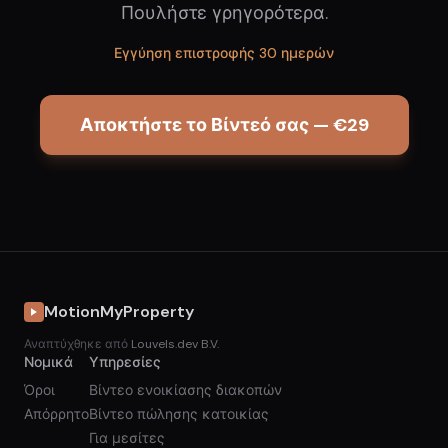
Πουλήστε γρηγορότερα.
Εγγύηση επιστροφής 30 ημερών
Αποκτήστε το Βίντεό σας — €29
MotionMyProperty
Αναπτύχθηκε από
Louvels.dev B.V.
Νομικά
Υπηρεσίες
Όροι
Βίντεο ενοικίασης διακοπών
Απόρρητο
Βίντεο πώλησης κατοικίας
Για μεσίτες