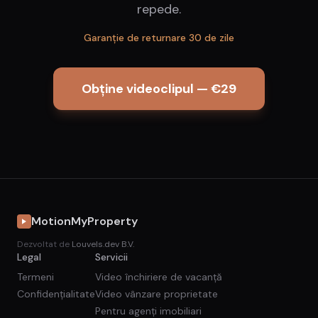
repede.
Garanție de returnare 30 de zile
Obține videoclipul — €29
MotionMyProperty
Dezvoltat de
Louvels.dev B.V.
Legal
Servicii
Termeni
Video închiriere de vacanță
Confidențialitate
Video vânzare proprietate
Pentru agenți imobiliari